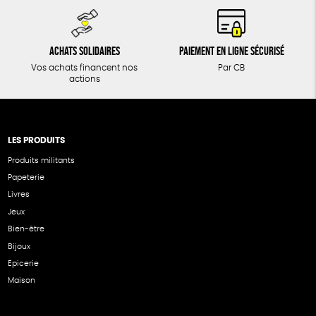
Achats solidaires
Paiement en ligne sécurisé
Vos achats financent nos
Par CB
actions
LES PRODUITS
Produits militants
Papeterie
Livres
Jeux
Bien-être
Bijoux
Epicerie
Maison