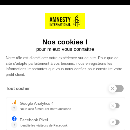
NOS PARTENAIRES
Cartes éthiKdo
SERVICE CLIENT
Questions fréquentes
Suivi de commande
Nous contacter
Renvoyer des articles
SUIVEZ-NOUS
Une boutique élaborée avec
par RGOODS