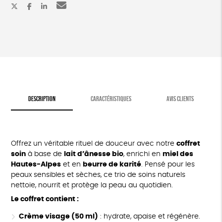
d'ânesse
DESCRIPTION
CARACTÉRISTIQUES
AVIS CLIENTS
Offrez un véritable rituel de douceur avec notre
coffret
soin
à base de
lait d’ânesse bio
, enrichi en
miel des
Hautes-Alpes
et en
beurre de karité
. Pensé pour les
peaux sensibles et sèches, ce trio de soins naturels
nettoie, nourrit et protège la peau au quotidien.
Le coffret contient :
Crème visage (50 ml)
: hydrate, apaise et régénère.