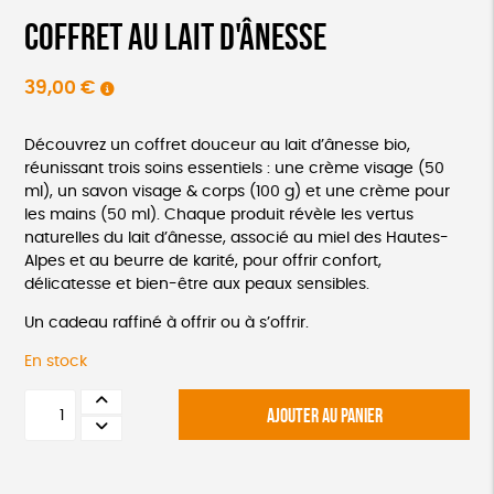
Coffret au lait d'ânesse
39,00
€
Découvrez un coffret douceur au lait d’ânesse bio,
réunissant trois soins essentiels : une crème visage (50
ml), un savon visage & corps (100 g) et une crème pour
les mains (50 ml). Chaque produit révèle les vertus
naturelles du lait d’ânesse, associé au miel des Hautes-
Alpes et au beurre de karité, pour offrir confort,
délicatesse et bien-être aux peaux sensibles.
Un cadeau raffiné à offrir ou à s’offrir.
En stock
quantité
AJOUTER AU PANIER
de
Coffret
au
lait