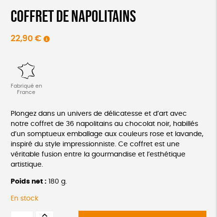
Coffret de napolitains
22,90
€
Fabriqué en
France
Plongez dans un univers de délicatesse et d’art avec
notre coffret de 36 napolitains au chocolat noir, habillés
d’un somptueux emballage aux couleurs rose et lavande,
inspiré du style impressionniste. Ce coffret est une
véritable fusion entre la gourmandise et l’esthétique
artistique.
Poids net :
180 g.
En stock
quantité