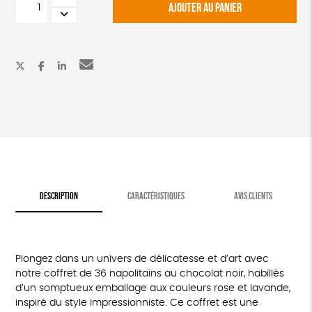
AJOUTER AU PANIER
de
Coffret
de
napolitains
DESCRIPTION
CARACTÉRISTIQUES
AVIS CLIENTS
Plongez dans un univers de délicatesse et d’art avec
notre coffret de 36 napolitains au chocolat noir, habillés
d’un somptueux emballage aux couleurs rose et lavande,
inspiré du style impressionniste. Ce coffret est une