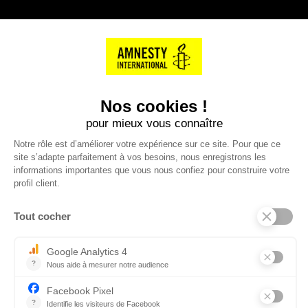
NOS PARTENAIRES
Cartes éthiKdo
SERVICE CLIENT
Questions fréquentes
Suivi de commande
Nous contacter
Renvoyer des articles
SUIVEZ-NOUS
Une boutique élaborée avec
par RGOODS