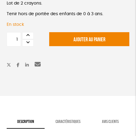
Lot de 2 crayons.
Tenir hors de portée des enfants de 0 à 3 ans.
En stock
quantité
AJOUTER AU PANIER
de
Crayon
à
germer
tournesol
&
thym
DESCRIPTION
CARACTÉRISTIQUES
AVIS CLIENTS