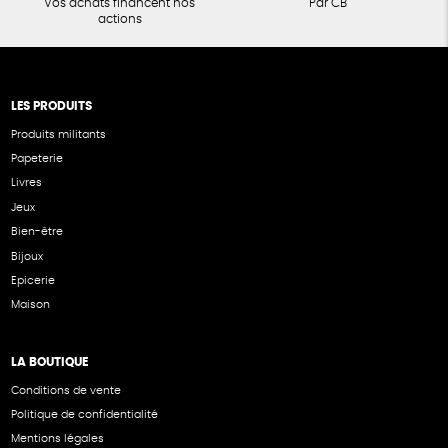
Vos achats financent nos
Par CB
actions
LES PRODUITS
Produits militants
Papeterie
Livres
Jeux
Bien-être
Bijoux
Epicerie
Maison
LA BOUTIQUE
Conditions de vente
Politique de confidentialité
Mentions légales