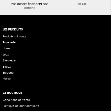
Vos achats financent nos
Par CB
actions
LES PRODUITS
Produits militants
Papeterie
Livres
Jeux
Bien-être
Bijoux
Epicerie
Maison
LA BOUTIQUE
Conditions de vente
Politique de confidentialité