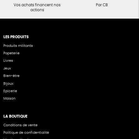
Vos achats financent nos
Par CB
actions
LES PRODUITS
Produits militants
Papeterie
Livres
Jeux
Bien-être
Bijoux
Epicerie
Maison
LA BOUTIQUE
Conditions de vente
Politique de confidentialité