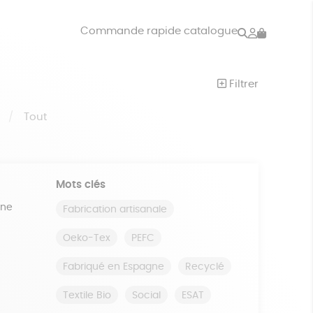
Rechercher
Mon
Commande rapide catalogue
compte
VRES
JEUX
Filtrer
ISON
DONS
S
Tout
Mots clés
ine
Fabrication artisanale
Oeko-Tex
PEFC
Fabriqué en Espagne
Recyclé
Textile Bio
Social
ESAT