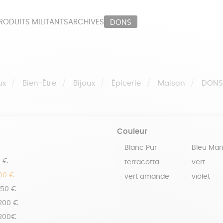
RODUITS MILITANTS
ARCHIVES
DONS
ORT
PAPETERIE
LI
OUX
ÉPICERIE
MA
ux
Bien-Être
Bijoux
Épicerie
Maison
DON
Couleur
Blanc Pur
Bleu Mar
0 €
terracotta
vert
100 €
vert amande
violet
150 €
 200 €
 200€