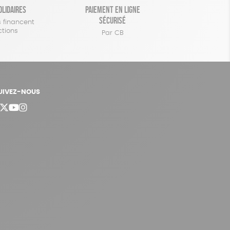
olidaires
Paiement en ligne
sécurisé
 financent
ctions
Par CB
UIVEZ-NOUS