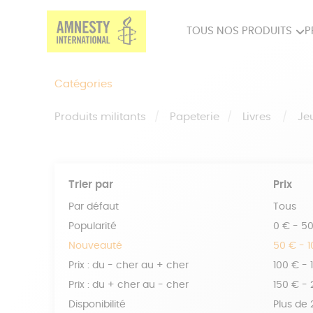
TOUS NOS PRODUITS
P
PRODUITS MILITANTS
SP
Catégories
BIEN-ÊTRE
BIJ
Produits militants
Papeterie
Livres
Je
Trier par
Prix
Par défaut
Tous
Popularité
0 € - 5
Nouveauté
50 € - 
Prix : du - cher au + cher
100 € - 
Prix : du + cher au - cher
150 € -
Disponibilité
Plus de