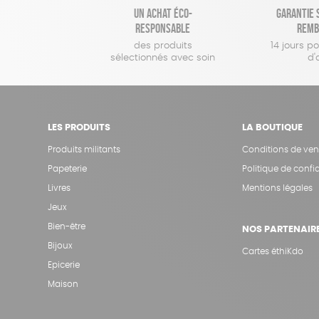
Un achat éco-
Garantie s
responsable
remb
des produits
14 jours p
sélectionnés avec soin
d'
LES PRODUITS
LA BOUTIQUE
Produits militants
Conditions de ven
Papeterie
Politique de confid
Livres
Mentions légales
Jeux
Bien-être
NOS PARTENAIR
Bijoux
Cartes éthiKdo
Epicerie
Maison