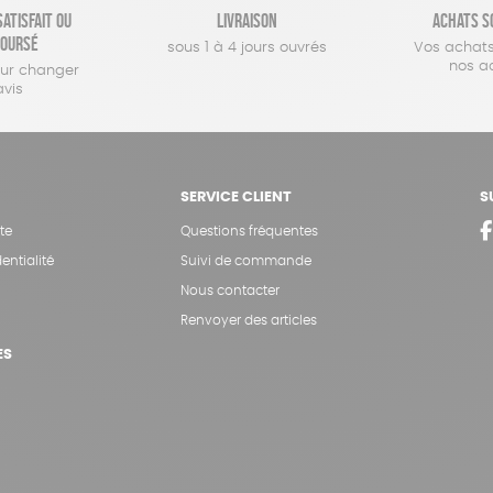
atisfait ou
Livraison
Achats s
oursé
sous 1 à 4 jours ouvrés
Vos achats
nos a
our changer
avis
SERVICE CLIENT
S
te
Questions fréquentes
entialité
Suivi de commande
Nous contacter
Renvoyer des articles
ES