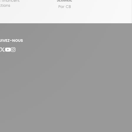
 financent
ctions
Par CB
UIVEZ-NOUS