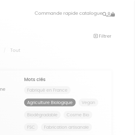
Rechercher
Mon
Commande rapide catalogue
compte
VRES
JEUX
Filtrer
ISON
DONS
S
Tout
Mots clés
ine
Fabriqué en France
Agriculture Biologique
Vegan
Biodégradable
Cosme Bio
FSC
Fabrication artisanale