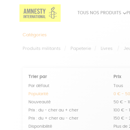
TOUS NOS PRODUITS
P
PRODUITS MILITANTS
SP
Catégories
BIEN-ÊTRE
BIJ
Produits militants
Papeterie
Livres
Je
Trier par
Prix
Par défaut
Tous
Popularité
0 € - 5
Nouveauté
50 € - 
Prix : du - cher au + cher
100 € - 
Prix : du + cher au - cher
150 € -
Disponibilité
Plus de