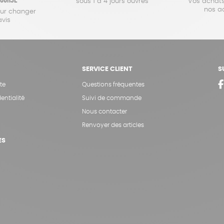
sous 1 à 4 jours ouvrés
Vos achats
nos a
our changer
avis
SERVICE CLIENT
S
te
Questions fréquentes
entialité
Suivi de commande
Nous contacter
Renvoyer des articles
ES