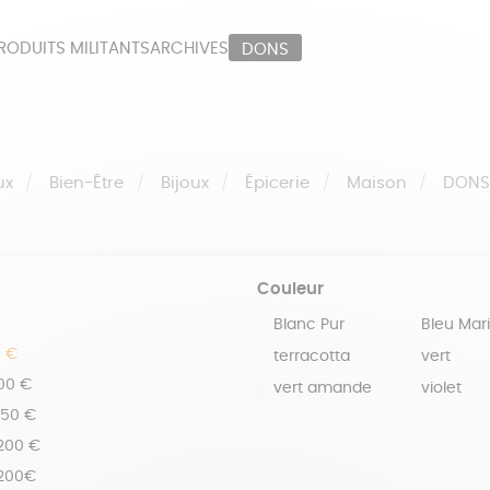
RODUITS MILITANTS
ARCHIVES
DONS
ORT
PAPETERIE
LI
OUX
ÉPICERIE
MA
ux
Bien-Être
Bijoux
Épicerie
Maison
DON
Couleur
Blanc Pur
Bleu Mar
0 €
terracotta
vert
100 €
vert amande
violet
150 €
 200 €
 200€