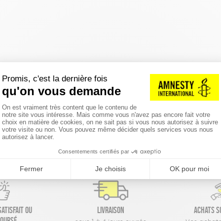
réinitialiser les filtres
atisfait ou
Livraison
Achats s
oursé