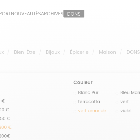
PORT
NOUVEAUTÉS
ARCHIVES
DONS
ORT
PAPETERIE
LI
OUX
ÉPICERIE
MA
ux
Bien-Être
Bijoux
Épicerie
Maison
DON
Couleur
Blanc Pur
Bleu Mar
0 €
terracotta
vert
100 €
vert amande
violet
150 €
 200 €
 200€