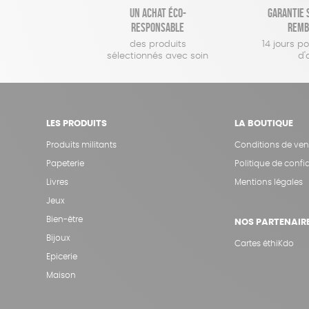
Un achat éco-
Garantie s
responsable
remb
des produits
14 jours p
sélectionnés avec soin
d'
LES PRODUITS
LA BOUTIQUE
Produits militants
Conditions de ven
Papeterie
Politique de confid
Livres
Mentions légales
Jeux
Bien-être
NOS PARTENAIR
Bijoux
Cartes éthiKdo
Epicerie
Maison