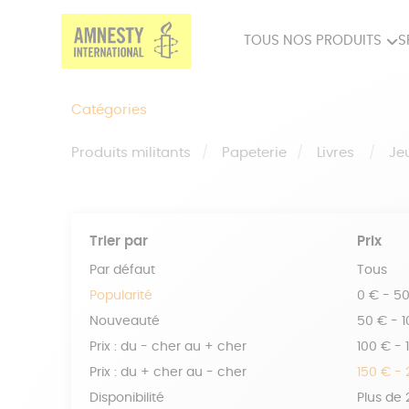
TOUS NOS PRODUITS
S
PRODUITS MILITANTS
SP
Catégories
BIEN-ÊTRE
BIJ
Produits militants
Papeterie
Livres
Je
Trier par
Prix
Par défaut
Tous
Popularité
0 € - 5
Nouveauté
50 € - 
Prix : du - cher au + cher
100 € - 
Prix : du + cher au - cher
150 € -
Disponibilité
Plus de