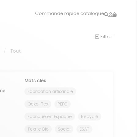
Rechercher
Mon
Commande rapide catalogue
compte
VRES
JEUX
Filtrer
ISON
DONS
S
Tout
Mots clés
ine
Fabrication artisanale
Oeko-Tex
PEFC
Fabriqué en Espagne
Recyclé
Textile Bio
Social
ESAT