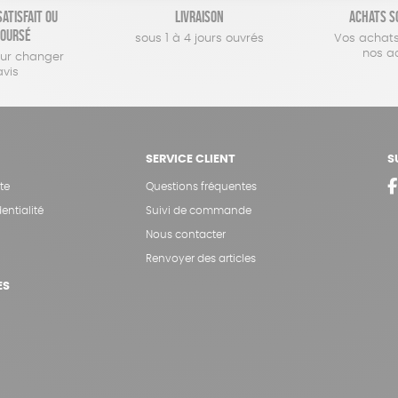
atisfait ou
Livraison
Achats s
oursé
sous 1 à 4 jours ouvrés
Vos achats
nos a
our changer
avis
SERVICE CLIENT
S
te
Questions fréquentes
entialité
Suivi de commande
Nous contacter
Renvoyer des articles
ES