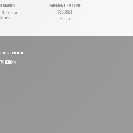
olidaires
Paiement en ligne
sécurisé
 financent
ctions
Par CB
UIVEZ-NOUS