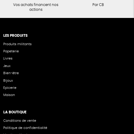
Vos achats financent nos
Par CB
actions
LES PRODUITS
Produits militants
Papeterie
Livres
Jeux
Bien-être
Bijoux
Epicerie
Maison
LA BOUTIQUE
Conditions de vente
Politique de confidentialité