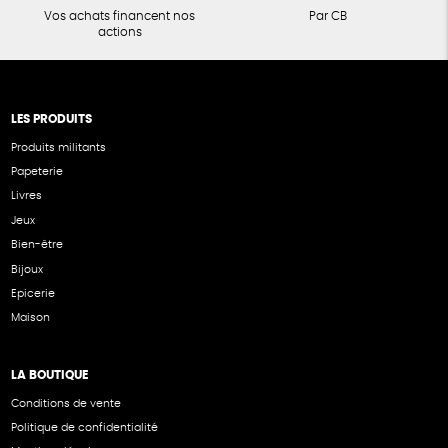
Vos achats financent nos
Par CB
actions
LES PRODUITS
Produits militants
Papeterie
Livres
Jeux
Bien-être
Bijoux
Epicerie
Maison
LA BOUTIQUE
Conditions de vente
Politique de confidentialité