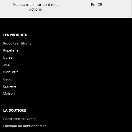
Vos achats financent nos
Par CB
actions
LES PRODUITS
Produits militants
Papeterie
Livres
Jeux
Bien-être
Bijoux
Epicerie
Maison
LA BOUTIQUE
Conditions de vente
Politique de confidentialité