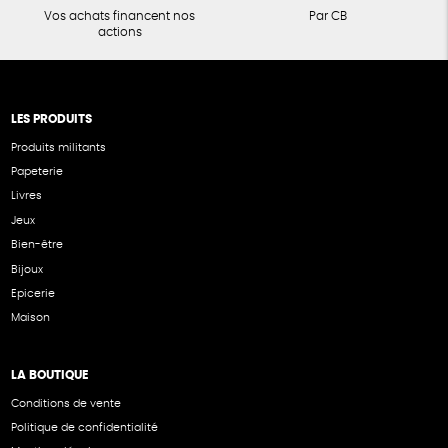
Vos achats financent nos
Par CB
actions
LES PRODUITS
Produits militants
Papeterie
Livres
Jeux
Bien-être
Bijoux
Epicerie
Maison
LA BOUTIQUE
Conditions de vente
Politique de confidentialité