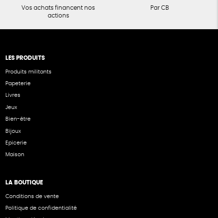
Vos achats financent nos
Par CB
actions
LES PRODUITS
Produits militants
Papeterie
Livres
Jeux
Bien-être
Bijoux
Epicerie
Maison
LA BOUTIQUE
Conditions de vente
Politique de confidentialité