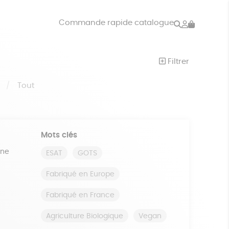
Rechercher
Mon
Commande rapide catalogue
compte
VRES
JEUX
Filtrer
ISON
DONS
S
Tout
Mots clés
ine
ESAT
GOTS
Fabriqué en Europe
Fabriqué en France
Agriculture Biologique
Vegan