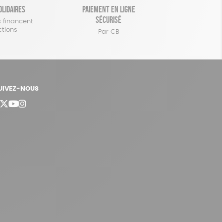
olidaires
Paiement en ligne
sécurisé
 financent
ctions
Par CB
UIVEZ-NOUS