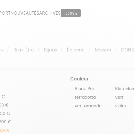
PORT
NOUVEAUTÉS
ARCHIVES
DONS
ORT
PAPETERIE
LI
OUX
ÉPICERIE
MA
ux
Bien-Être
Bijoux
Épicerie
Maison
DON
Couleur
Blanc Pur
Bleu Mar
0 €
terracotta
vert
100 €
vert amande
violet
150 €
 200 €
 200€