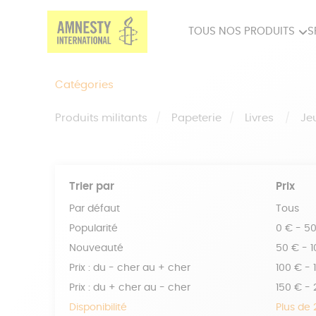
TOUS NOS PRODUITS
S
PRODUITS MILITANTS
SP
Catégories
BIEN-ÊTRE
BIJ
Produits militants
Papeterie
Livres
Je
Trier par
Prix
Par défaut
Tous
Popularité
0 € - 5
Nouveauté
50 € - 
Prix : du - cher au + cher
100 € - 
Prix : du + cher au - cher
150 € -
Disponibilité
Plus de