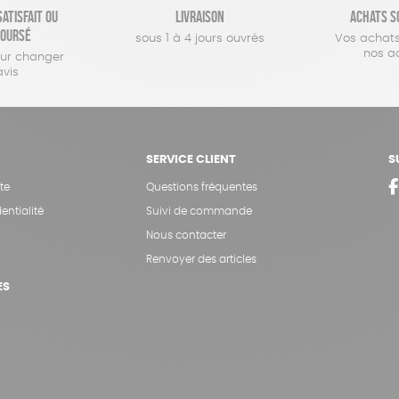
atisfait ou
Livraison
Achats s
oursé
sous 1 à 4 jours ouvrés
Vos achats
nos a
our changer
avis
SERVICE CLIENT
S
te
Questions fréquentes
entialité
Suivi de commande
Nous contacter
Renvoyer des articles
ES