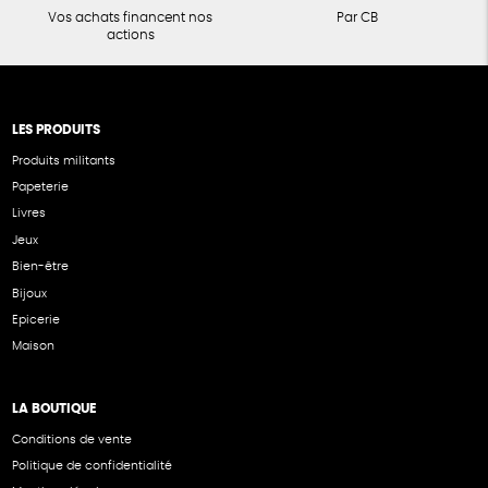
Vos achats financent nos
Par CB
actions
LES PRODUITS
Produits militants
Papeterie
Livres
Jeux
Bien-être
Bijoux
Epicerie
Maison
LA BOUTIQUE
Conditions de vente
Politique de confidentialité