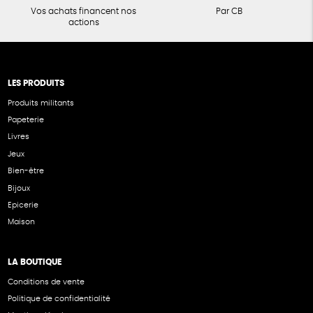
Vos achats financent nos
Par CB
actions
LES PRODUITS
Produits militants
Papeterie
Livres
Jeux
Bien-être
Bijoux
Epicerie
Maison
LA BOUTIQUE
Conditions de vente
Politique de confidentialité