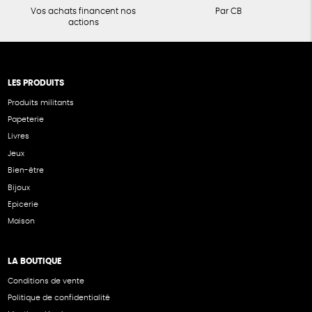
Vos achats financent nos
Par CB
actions
LES PRODUITS
Produits militants
Papeterie
Livres
Jeux
Bien-être
Bijoux
Epicerie
Maison
LA BOUTIQUE
Conditions de vente
Politique de confidentialité