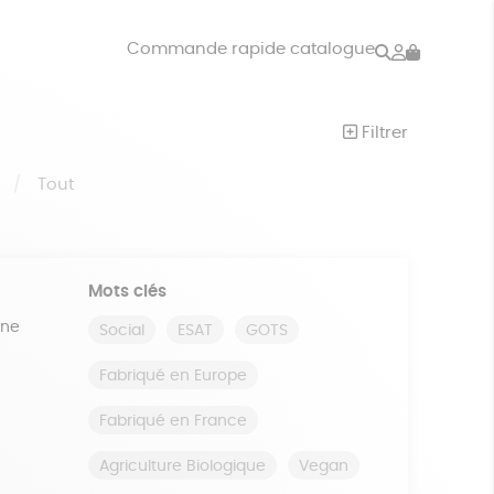
Rechercher
Mon
Commande rapide catalogue
compte
VRES
JEUX
Filtrer
ISON
DONS
S
Tout
Mots clés
ine
Social
ESAT
GOTS
Fabriqué en Europe
Fabriqué en France
Agriculture Biologique
Vegan