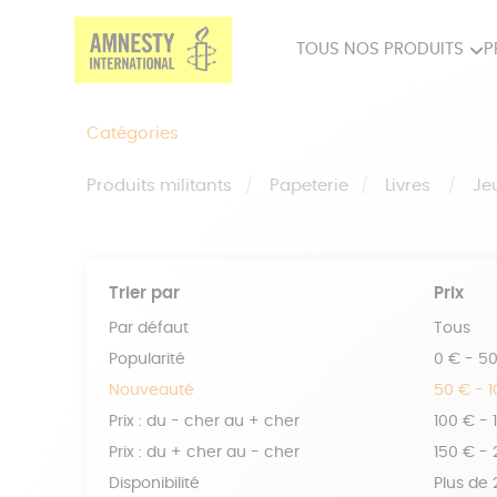
TOUS NOS PRODUITS
P
PRODUITS MILITANTS
SP
Catégories
BIEN-ÊTRE
BIJ
Produits militants
Papeterie
Livres
Je
Trier par
Prix
Par défaut
Tous
Popularité
0 € - 5
Nouveauté
50 € - 
Prix : du - cher au + cher
100 € - 
Prix : du + cher au - cher
150 € -
Disponibilité
Plus de