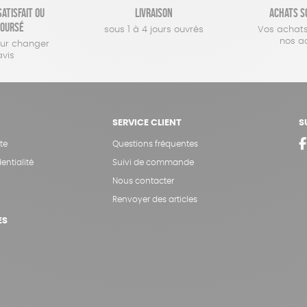
atisfait ou
Livraison
Achats s
oursé
sous 1 à 4 jours ouvrés
Vos achats
nos a
our changer
avis
SERVICE CLIENT
S
te
Questions fréquentes
entialité
Suivi de commande
Nous contacter
Renvoyer des articles
ES