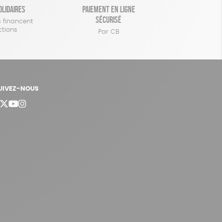
olidaires
Paiement en ligne
sécurisé
 financent
ctions
Par CB
UIVEZ-NOUS