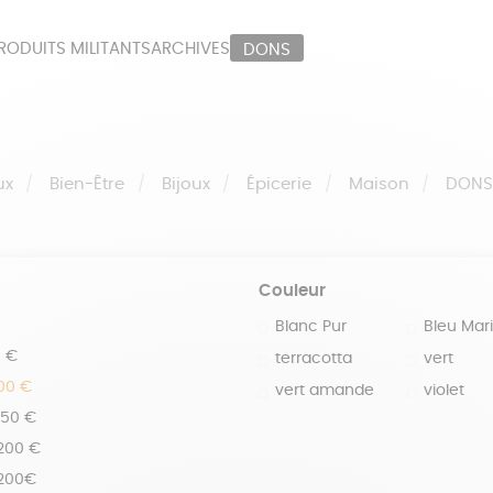
RODUITS MILITANTS
ARCHIVES
DONS
ORT
PAPETERIE
LI
OUX
ÉPICERIE
MA
ux
Bien-Être
Bijoux
Épicerie
Maison
DON
Couleur
Blanc Pur
Bleu Mar
0 €
terracotta
vert
100 €
vert amande
violet
150 €
 200 €
 200€