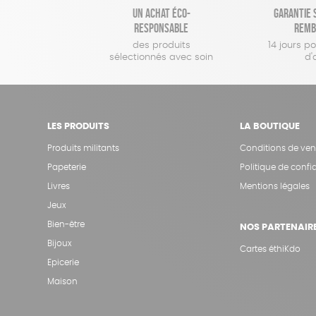
Un achat éco-
Garantie s
responsable
remb
des produits
14 jours p
sélectionnés avec soin
d'
LES PRODUITS
LA BOUTIQUE
Produits militants
Conditions de ven
Papeterie
Politique de confid
Livres
Mentions légales
Jeux
Bien-être
NOS PARTENAIR
Bijoux
Cartes éthiKdo
Epicerie
Maison