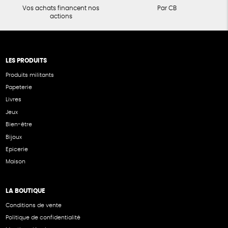
Vos achats financent nos
Par CB
actions
LES PRODUITS
Produits militants
Papeterie
Livres
Jeux
Bien-être
Bijoux
Epicerie
Maison
LA BOUTIQUE
Conditions de vente
Politique de confidentialité