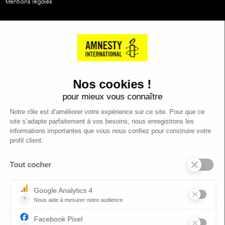
Mentions légales
NOS PARTENAIRES
Cartes éthiKdo
SERVICE CLIENT
Questions fréquentes
Suivi de commande
Nous contacter
Renvoyer des articles
SUIVEZ-NOUS