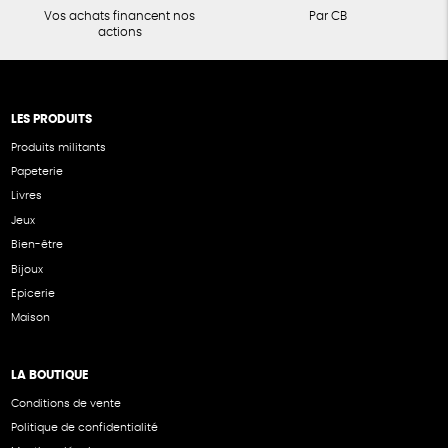
Vos achats financent nos
Par CB
actions
LES PRODUITS
Produits militants
Papeterie
Livres
Jeux
Bien-être
Bijoux
Epicerie
Maison
LA BOUTIQUE
Conditions de vente
Politique de confidentialité