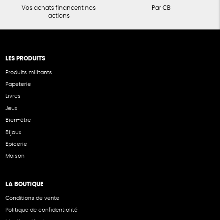
Vos achats financent nos
Par CB
actions
LES PRODUITS
Produits militants
Papeterie
Livres
Jeux
Bien-être
Bijoux
Epicerie
Maison
LA BOUTIQUE
Conditions de vente
Politique de confidentialité