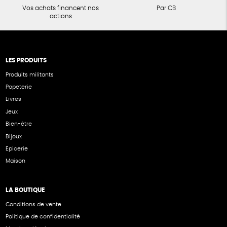
Vos achats financent nos
Par CB
actions
LES PRODUITS
Produits militants
Papeterie
Livres
Jeux
Bien-être
Bijoux
Epicerie
Maison
LA BOUTIQUE
Conditions de vente
Politique de confidentialité