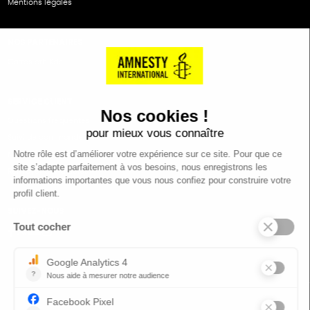
Mentions légales
NOS PARTENAIRES
Cartes éthiKdo
SERVICE CLIENT
Questions fréquentes
Suivi de commande
Nous contacter
Renvoyer des articles
SUIVEZ-NOUS