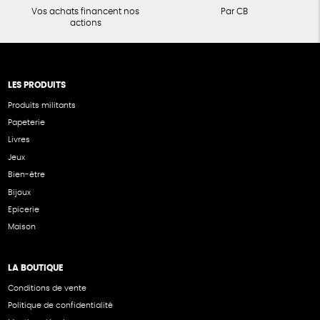
Vos achats financent nos
Par CB
actions
LES PRODUITS
Produits militants
Papeterie
Livres
Jeux
Bien-être
Bijoux
Epicerie
Maison
LA BOUTIQUE
Conditions de vente
Politique de confidentialité