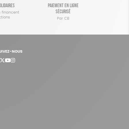
olidaires
Paiement en ligne
sécurisé
 financent
ctions
Par CB
UIVEZ-NOUS