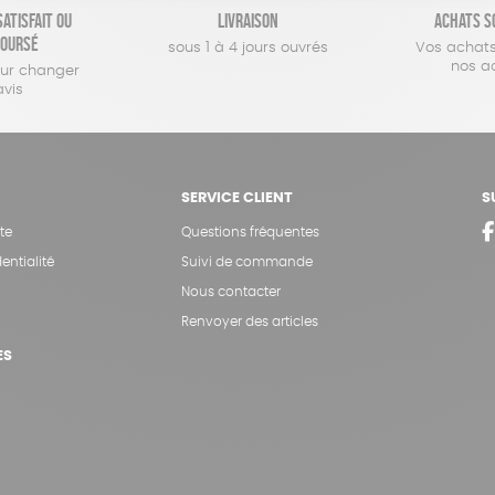
atisfait ou
Livraison
Achats s
oursé
sous 1 à 4 jours ouvrés
Vos achats
nos a
our changer
avis
SERVICE CLIENT
S
te
Questions fréquentes
entialité
Suivi de commande
Nous contacter
Renvoyer des articles
ES