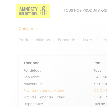
TOUS NOS PRODUITS
S
PRODUITS MILITANTS
SP
Catégories
BIEN-ÊTRE
BIJ
Produits militants
Papeterie
Livres
Je
Trier par
Prix
Par défaut
Tous
Popularité
0 € - 5
Nouveauté
50 € - 
Prix : du - cher au + cher
100 € - 
Prix : du + cher au - cher
150 € -
Disponibilité
Plus de