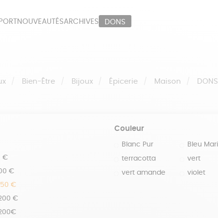
PORT
NOUVEAUTÉS
ARCHIVES
DONS
ORT
PAPETERIE
LI
OUX
ÉPICERIE
MA
ux
Bien-Être
Bijoux
Épicerie
Maison
DON
Couleur
Blanc Pur
Bleu Mar
0 €
terracotta
vert
100 €
vert amande
violet
150 €
 200 €
 200€