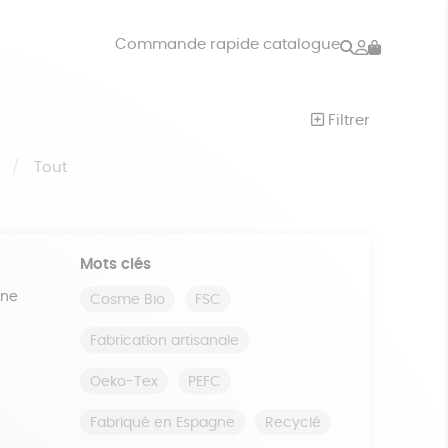
Rechercher
Mon
Commande rapide catalogue
compte
VRES
JEUX
Filtrer
ISON
DONS
S
Tout
Mots clés
ine
Cosme Bio
FSC
Fabrication artisanale
Oeko-Tex
PEFC
Fabriqué en Espagne
Recyclé