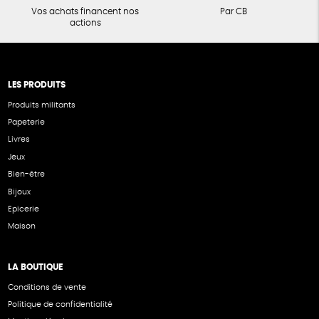
Vos achats financent nos
Par CB
actions
LES PRODUITS
Produits militants
Papeterie
Livres
Jeux
Bien-être
Bijoux
Epicerie
Maison
LA BOUTIQUE
Conditions de vente
Politique de confidentialité