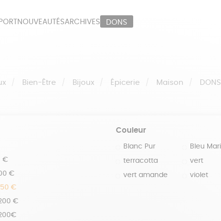
PORT
NOUVEAUTÉS
ARCHIVES
DONS
ORT
PAPETERIE
LI
OUX
ÉPICERIE
MA
ux
Bien-Être
Bijoux
Épicerie
Maison
DON
Couleur
Blanc Pur
Bleu Mar
0 €
terracotta
vert
100 €
vert amande
violet
150 €
 200 €
 200€