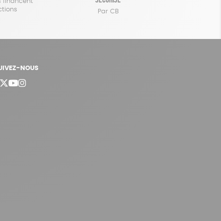
 financent
ctions
Par CB
UIVEZ-NOUS