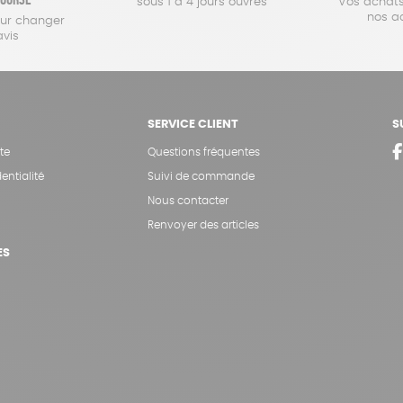
sous 1 à 4 jours ouvrés
Vos achats
nos a
our changer
avis
SERVICE CLIENT
S
te
Questions fréquentes
entialité
Suivi de commande
Nous contacter
Renvoyer des articles
ES