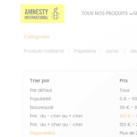
TOUS NOS PRODUITS
S
PRODUITS MILITANTS
SP
Catégories
BIEN-ÊTRE
BIJ
Produits militants
Papeterie
Livres
Je
Trier par
Prix
Par défaut
Tous
Popularité
0 € - 5
Nouveauté
50 € - 
Prix : du - cher au + cher
100 € - 
Prix : du + cher au - cher
150 € -
Disponibilité
Plus de