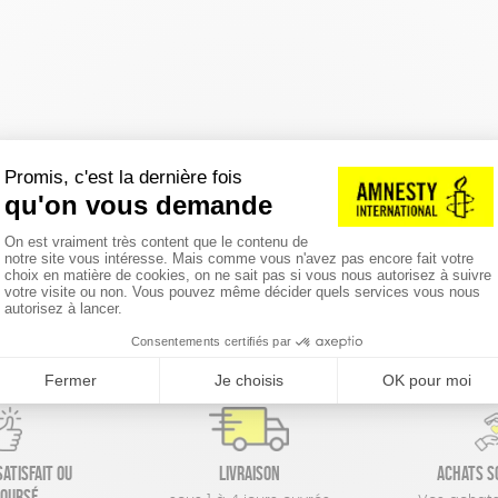
réinitialiser les filtres
atisfait ou
Livraison
Achats s
oursé