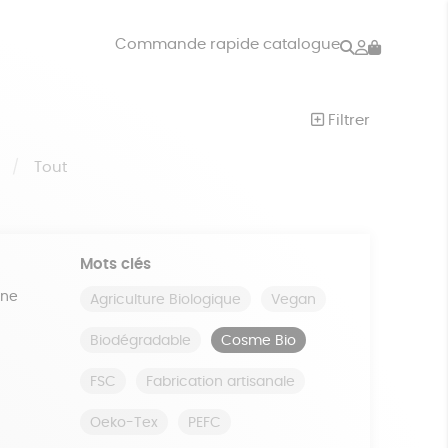
Rechercher
Mon
Commande rapide catalogue
compte
VRES
JEUX
Filtrer
ISON
DONS
S
Tout
Mots clés
ine
Agriculture Biologique
Vegan
Biodégradable
Cosme Bio
FSC
Fabrication artisanale
Oeko-Tex
PEFC