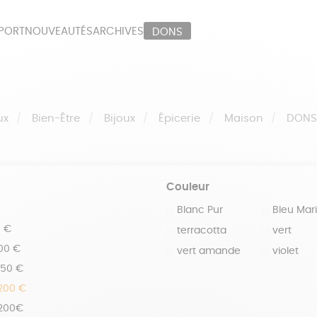
PORT
NOUVEAUTÉS
ARCHIVES
DONS
ORT
PAPETERIE
LI
OUX
ÉPICERIE
MA
ux
Bien-Être
Bijoux
Épicerie
Maison
DON
Couleur
Blanc Pur
Bleu Mar
0 €
terracotta
vert
100 €
vert amande
violet
150 €
 200 €
 200€