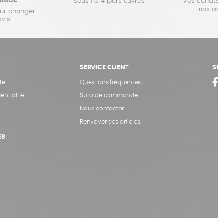
sous 1 à 4 jours ouvrés
Vos achats
nos a
our changer
avis
SERVICE CLIENT
S
te
Questions fréquentes
entialité
Suivi de commande
Nous contacter
Renvoyer des articles
ES