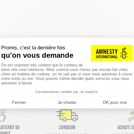
réinitialiser les filtres
atisfait ou
Livraison
Achats s
oursé