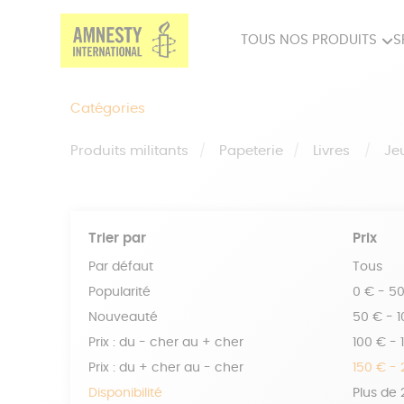
TOUS NOS PRODUITS
S
PRODUITS MILITANTS
SP
Catégories
BIEN-ÊTRE
BIJ
Produits militants
Papeterie
Livres
Je
Trier par
Prix
Par défaut
Tous
Popularité
0 € - 5
Nouveauté
50 € - 
Prix : du - cher au + cher
100 € - 
Prix : du + cher au - cher
150 € -
Disponibilité
Plus de