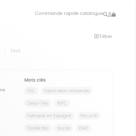
Rechercher
Mon
Commande rapide catalogue
compte
VRES
JEUX
Filtrer
ISON
DONS
S
Tout
Mots clés
ine
FSC
Fabrication artisanale
Oeko-Tex
PEFC
Fabriqué en Espagne
Recyclé
Textile Bio
Social
ESAT