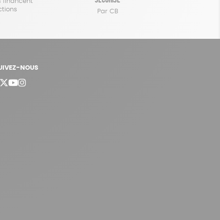
 financent
ctions
Par CB
UIVEZ-NOUS