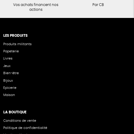
Vos achats financent nos
Par CB
actions
LES PRODUITS
Produits militants
Papeterie
Livres
Jeux
Bien-être
Bijoux
Epicerie
Maison
LA BOUTIQUE
Conditions de vente
Politique de confidentialité