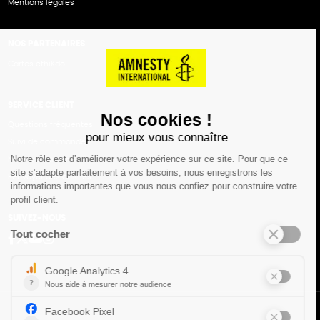
Mentions légales
NOS PARTENAIRES
Cartes éthiKdo
SERVICE CLIENT
Questions fréquentes
Suivi de commande
Nous contacter
Renvoyer des articles
SUIVEZ-NOUS