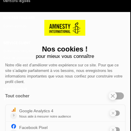
Mentions légales
NOS PARTENAIRES
Cartes éthiKdo
SERVICE CLIENT
Questions fréquentes
Suivi de commande
Nous contacter
Renvoyer des articles
SUIVEZ-NOUS