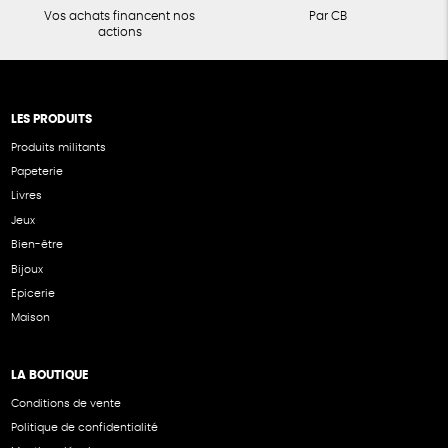
Vos achats financent nos
Par CB
actions
LES PRODUITS
Produits militants
Papeterie
Livres
Jeux
Bien-être
Bijoux
Epicerie
Maison
LA BOUTIQUE
Conditions de vente
Politique de confidentialité