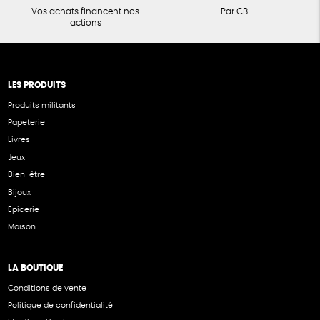
Vos achats financent nos
Par CB
actions
LES PRODUITS
Produits militants
Papeterie
Livres
Jeux
Bien-être
Bijoux
Epicerie
Maison
LA BOUTIQUE
Conditions de vente
Politique de confidentialité