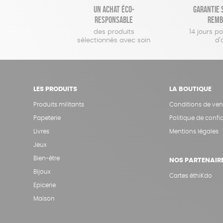
Un achat éco-
Garantie s
responsable
remb
des produits
14 jours p
sélectionnés avec soin
d'
LES PRODUITS
LA BOUTIQUE
Produits militants
Conditions de ven
Papeterie
Politique de confid
Livres
Mentions légales
Jeux
Bien-être
NOS PARTENAIR
Bijoux
Cartes éthiKdo
Epicerie
Maison