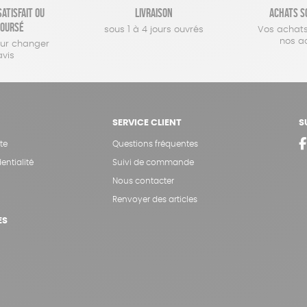
atisfait ou
Livraison
Achats s
oursé
sous 1 à 4 jours ouvrés
Vos achats
nos a
our changer
avis
SERVICE CLIENT
S
te
Questions fréquentes
entialité
Suivi de commande
Nous contacter
Renvoyer des articles
ES