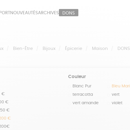
PORT
NOUVEAUTÉS
ARCHIVES
DONS
ORT
PAPETERIE
LI
OUX
ÉPICERIE
MA
ux
Bien-Être
Bijoux
Épicerie
Maison
DON
Couleur
Blanc Pur
Bleu Mar
0 €
terracotta
vert
100 €
vert amande
violet
150 €
 200 €
 200€