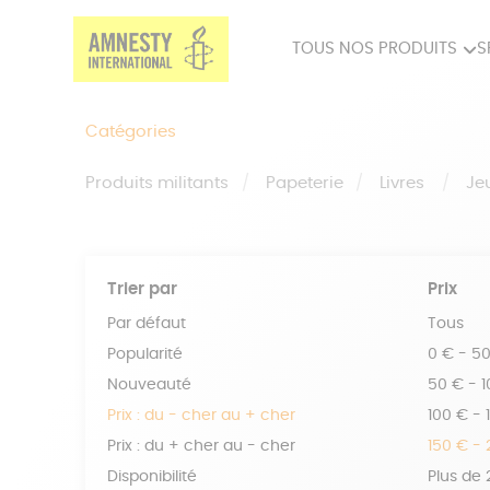
TOUS NOS PRODUITS
S
PRODUITS MILITANTS
SP
Catégories
BIEN-ÊTRE
BIJ
Produits militants
Papeterie
Livres
Je
Trier par
Prix
Par défaut
Tous
Popularité
0 € - 5
Nouveauté
50 € - 
Prix : du - cher au + cher
100 € - 
Prix : du + cher au - cher
150 € -
Disponibilité
Plus de