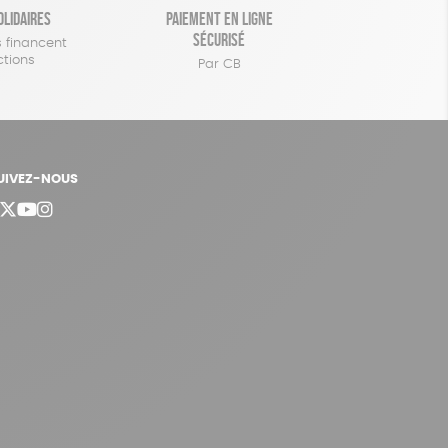
olidaires
Paiement en ligne
sécurisé
 financent
ctions
Par CB
UIVEZ-NOUS