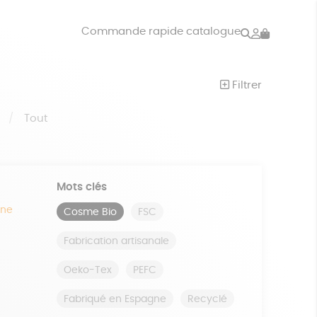
Rechercher
Mon
Commande rapide catalogue
compte
VRES
JEUX
Filtrer
ISON
DONS
S
Tout
Mots clés
ine
Cosme Bio
FSC
Fabrication artisanale
Oeko-Tex
PEFC
Fabriqué en Espagne
Recyclé