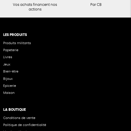
Vos achats financent nos
Par CB
actions
LES PRODUITS
Produits militants
Papeterie
Livres
Jeux
Bien-être
Bijoux
Epicerie
Maison
LA BOUTIQUE
Conditions de vente
Politique de confidentialité