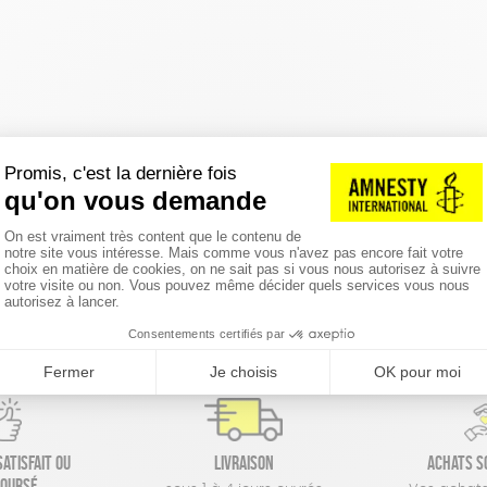
réinitialiser les filtres
atisfait ou
Livraison
Achats s
oursé