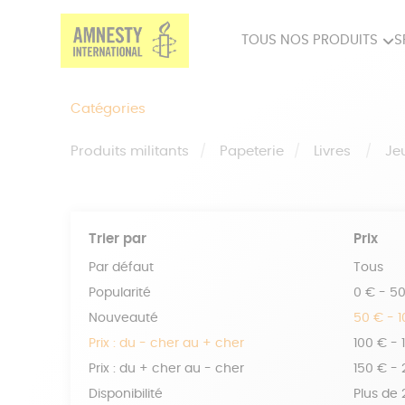
TOUS NOS PRODUITS
S
PRODUITS MILITANTS
SP
Catégories
BIEN-ÊTRE
BIJ
Produits militants
Papeterie
Livres
Je
Trier par
Prix
Par défaut
Tous
Popularité
0 € - 5
Nouveauté
50 € - 
Prix : du - cher au + cher
100 € - 
Prix : du + cher au - cher
150 € -
Disponibilité
Plus de