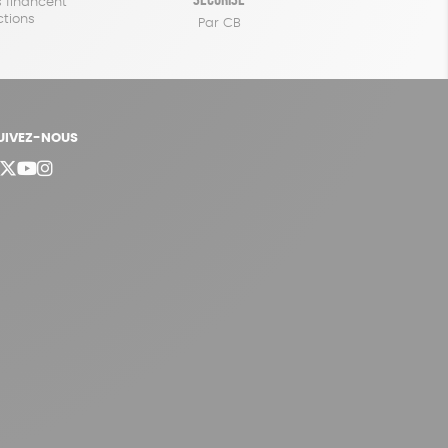
 financent
ctions
Par CB
UIVEZ-NOUS