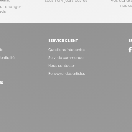
sous 1 à 4 jours ouvrés
Vos achats
nos a
our changer
avis
SERVICE CLIENT
S
te
Questions fréquentes
entialité
Suivi de commande
Nous contacter
Renvoyer des articles
ES