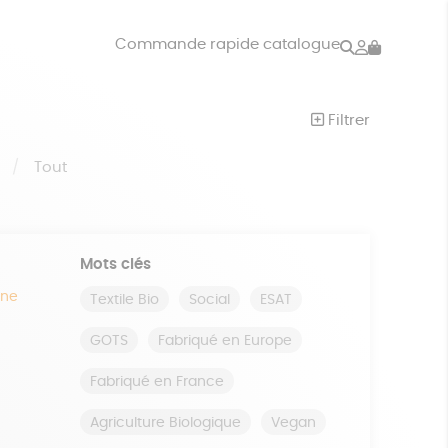
Rechercher
Mon
Commande rapide catalogue
compte
VRES
JEUX
Filtrer
ISON
DONS
S
Tout
Mots clés
ine
Textile Bio
Social
ESAT
GOTS
Fabriqué en Europe
Fabriqué en France
Agriculture Biologique
Vegan