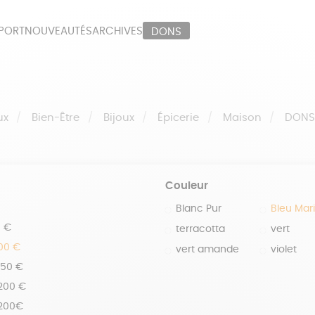
PORT
NOUVEAUTÉS
ARCHIVES
DONS
ORT
PAPETERIE
LI
OUX
ÉPICERIE
MA
ux
Bien-Être
Bijoux
Épicerie
Maison
DON
Couleur
Blanc Pur
Bleu Mar
0 €
terracotta
vert
100 €
vert amande
violet
150 €
 200 €
 200€