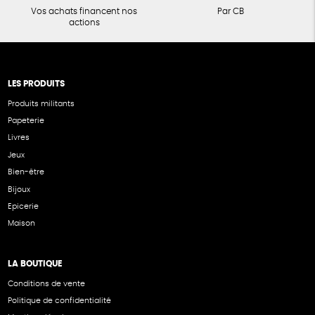
Vos achats financent nos
Par CB
actions
LES PRODUITS
Produits militants
Papeterie
Livres
Jeux
Bien-être
Bijoux
Epicerie
Maison
LA BOUTIQUE
Conditions de vente
Politique de confidentialité