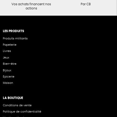
Vos achats financent nos
Par CB
actions
LES PRODUITS
Produits militants
Papeterie
Livres
Jeux
Bien-être
Bijoux
Epicerie
Maison
LA BOUTIQUE
Conditions de vente
Politique de confidentialité