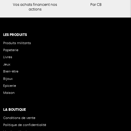
Vos achats financent nos
Par CB
actions
LES PRODUITS
Produits militants
Papeterie
Livres
Jeux
Bien-être
Bijoux
Epicerie
Maison
LA BOUTIQUE
Conditions de vente
Politique de confidentialité