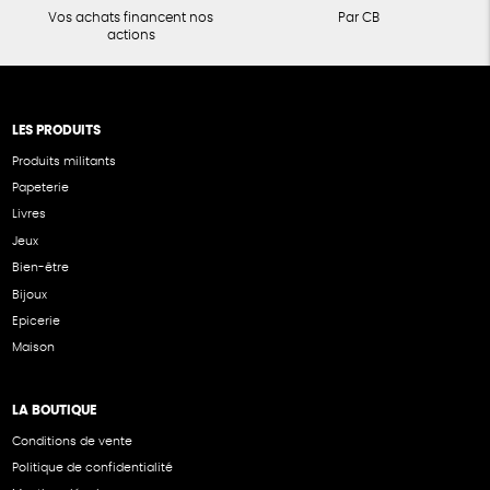
Vos achats financent nos
Par CB
actions
LES PRODUITS
Produits militants
Papeterie
Livres
Jeux
Bien-être
Bijoux
Epicerie
Maison
LA BOUTIQUE
Conditions de vente
Politique de confidentialité