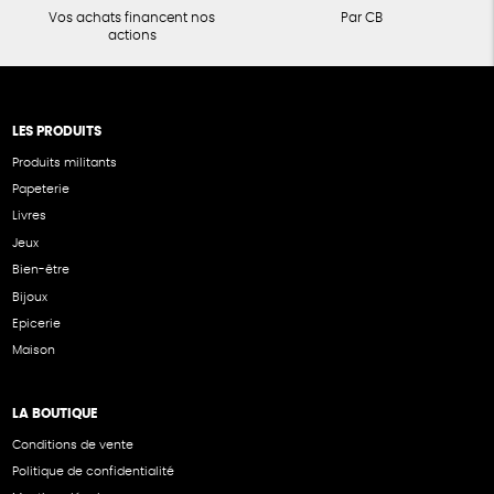
Vos achats financent nos
Par CB
actions
LES PRODUITS
Produits militants
Papeterie
Livres
Jeux
Bien-être
Bijoux
Epicerie
Maison
LA BOUTIQUE
Conditions de vente
Politique de confidentialité