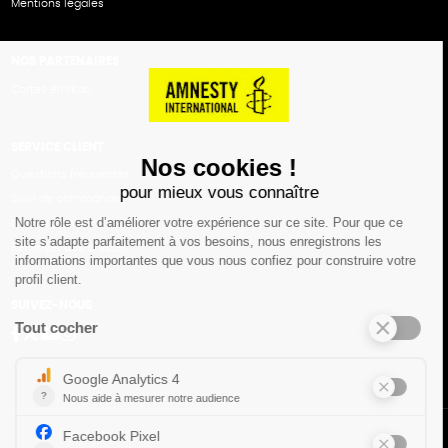
Mentions légales
NOS PARTENAIRES
Cartes éthiKdo
SERVICE CLIENT
Questions fréquentes
Suivi de commande
Nous contacter
Renvoyer des articles
SUIVEZ-NOUS