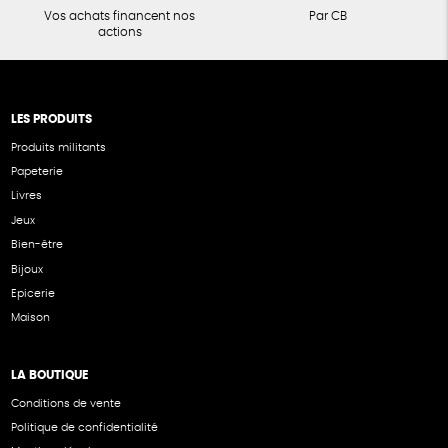
Vos achats financent nos
Par CB
actions
LES PRODUITS
Produits militants
Papeterie
Livres
Jeux
Bien-être
Bijoux
Epicerie
Maison
LA BOUTIQUE
Conditions de vente
Politique de confidentialité