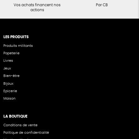
Vos achats financent nos
Par CB
actions
LES PRODUITS
Produits militants
Papeterie
Livres
Jeux
Bien-être
Bijoux
Epicerie
Maison
LA BOUTIQUE
Conditions de vente
Politique de confidentialité