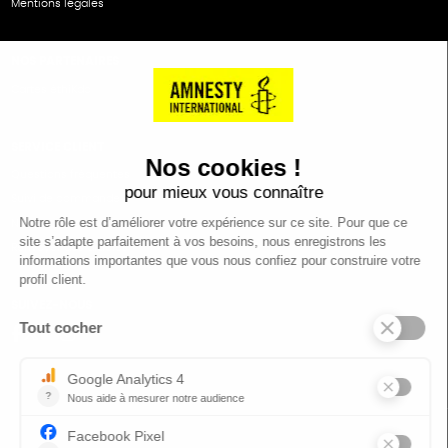
Mentions légales
NOS PARTENAIRES
Cartes éthiKdo
SERVICE CLIENT
Questions fréquentes
Suivi de commande
Nous contacter
Renvoyer des articles
SUIVEZ-NOUS