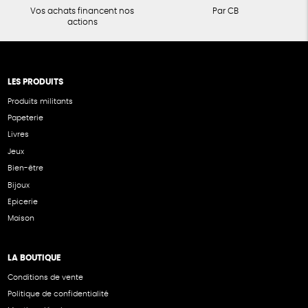
Vos achats financent nos
Par CB
actions
LES PRODUITS
Produits militants
Papeterie
Livres
Jeux
Bien-être
Bijoux
Epicerie
Maison
LA BOUTIQUE
Conditions de vente
Politique de confidentialité