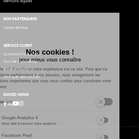
Mentions légales
NOS PARTENAIRES
Cartes éthiKdo
SERVICE CLIENT
Questions fréquentes
Suivi de commande
Nous contacter
Renvoyer des articles
SUIVEZ-NOUS