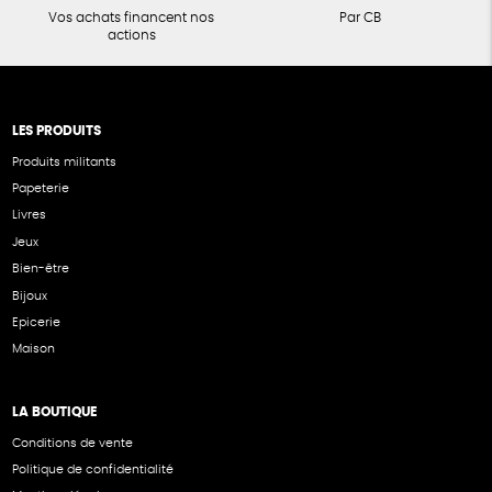
Vos achats financent nos
Par CB
actions
LES PRODUITS
Produits militants
Papeterie
Livres
Jeux
Bien-être
Bijoux
Epicerie
Maison
LA BOUTIQUE
Conditions de vente
Politique de confidentialité