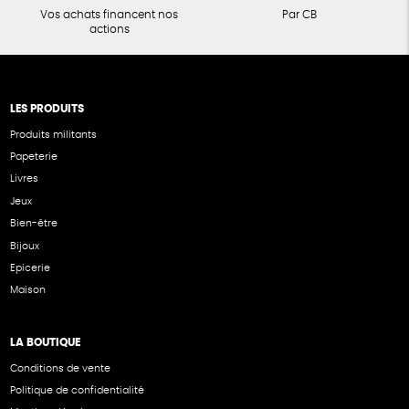
Vos achats financent nos
Par CB
actions
LES PRODUITS
Produits militants
Papeterie
Livres
Jeux
Bien-être
Bijoux
Epicerie
Maison
LA BOUTIQUE
Conditions de vente
Politique de confidentialité