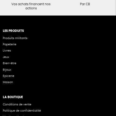
Vos achats financent nos
Par CB
actions
LES PRODUITS
Produits militants
Papeterie
Livres
Jeux
Bien-être
Bijoux
Epicerie
Maison
LA BOUTIQUE
Conditions de vente
Politique de confidentialité