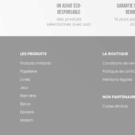
Un achat éco-
Garantie s
responsable
remb
des produits
14 jours p
sélectionnés avec soin
d'
LES PRODUITS
LA BOUTIQUE
Produits militants
Conditions de ven
Papeterie
Politique de confid
Livres
Mentions légales
Jeux
Bien-être
NOS PARTENAIR
Bijoux
Cartes éthiKdo
Epicerie
Maison