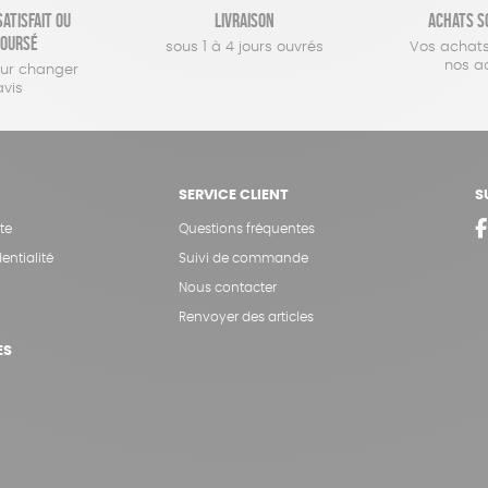
atisfait ou
Livraison
Achats s
oursé
sous 1 à 4 jours ouvrés
Vos achats
nos a
our changer
avis
SERVICE CLIENT
S
te
Questions fréquentes
entialité
Suivi de commande
Nous contacter
Renvoyer des articles
ES