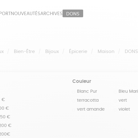
PORT
NOUVEAUTÉS
ARCHIVES
DONS
ORT
PAPETERIE
LI
OUX
ÉPICERIE
MA
ux
Bien-Être
Bijoux
Épicerie
Maison
DON
Couleur
Blanc Pur
Bleu Mar
0 €
terracotta
vert
100 €
vert amande
violet
150 €
 200 €
 200€