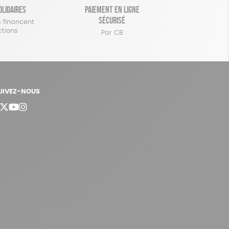
olidaires
Paiement en ligne
sécurisé
 financent
ctions
Par CB
UIVEZ-NOUS