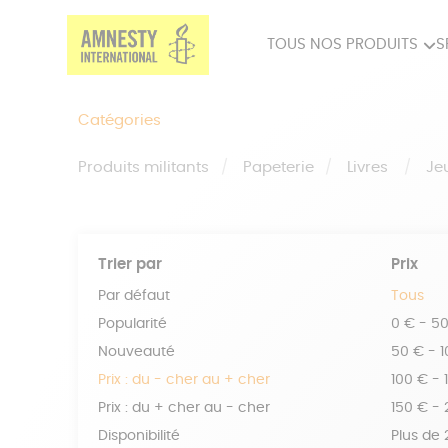
TOUS NOS PRODUITS
S
PRODUITS MILITANTS
SP
Catégories
BIEN-ÊTRE
BIJ
Produits militants
Papeterie
Livres
Je
Trier par
Prix
Par défaut
Tous
Popularité
0 € - 5
Nouveauté
50 € - 
Prix : du - cher au + cher
100 € - 
Prix : du + cher au - cher
150 € -
Disponibilité
Plus de