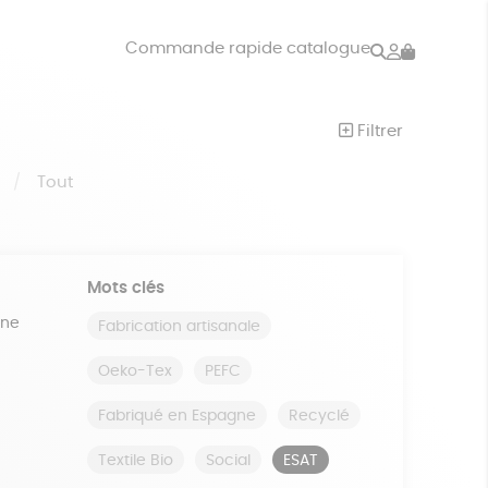
Rechercher
Mon
Commande rapide catalogue
compte
VRES
JEUX
Filtrer
ISON
DONS
S
Tout
Mots clés
ine
Fabrication artisanale
Oeko-Tex
PEFC
Fabriqué en Espagne
Recyclé
Textile Bio
Social
ESAT