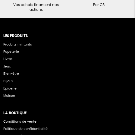
Vos achats financent nos
Par CB
actions
LES PRODUITS
Produits militants
Papeterie
Livres
Jeux
Bien-être
Bijoux
Epicerie
Maison
LA BOUTIQUE
Conditions de vente
Politique de confidentialité