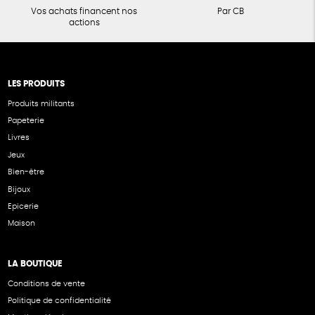
Vos achats financent nos
Par CB
actions
LES PRODUITS
Produits militants
Papeterie
Livres
Jeux
Bien-être
Bijoux
Epicerie
Maison
LA BOUTIQUE
Conditions de vente
Politique de confidentialité