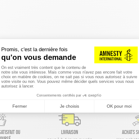
réinitialiser les filtres
atisfait ou
Livraison
Achats s
oursé