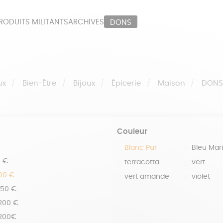
RODUITS MILITANTS
ARCHIVES
DONS
ORT
PAPETERIE
LI
OUX
ÉPICERIE
MA
ux
Bien-Être
Bijoux
Épicerie
Maison
DON
Couleur
Blanc Pur
Bleu Mar
0 €
terracotta
vert
100 €
vert amande
violet
150 €
 200 €
 200€