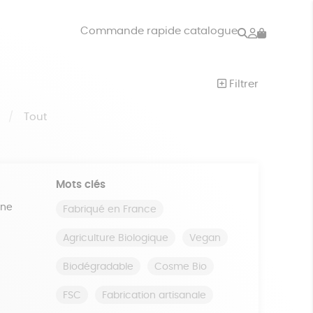
Rechercher
Mon
Commande rapide catalogue
compte
VRES
JEUX
Filtrer
ISON
DONS
S
Tout
Mots clés
ine
Fabriqué en France
Agriculture Biologique
Vegan
Biodégradable
Cosme Bio
FSC
Fabrication artisanale