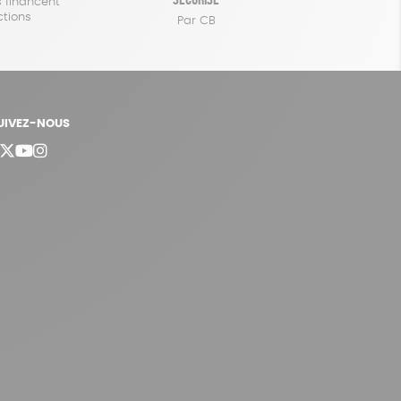
 financent
ctions
Par CB
UIVEZ-NOUS