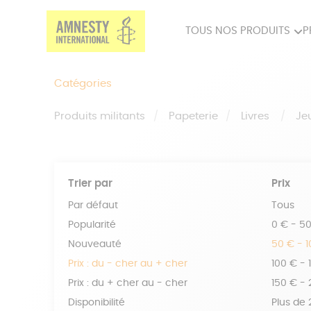
TOUS NOS PRODUITS
P
PRODUITS MILITANTS
SP
Catégories
BIEN-ÊTRE
BIJ
Produits militants
Papeterie
Livres
Je
Trier par
Prix
Par défaut
Tous
Popularité
0 € - 5
Nouveauté
50 € - 
Prix : du - cher au + cher
100 € - 
Prix : du + cher au - cher
150 € -
Disponibilité
Plus de