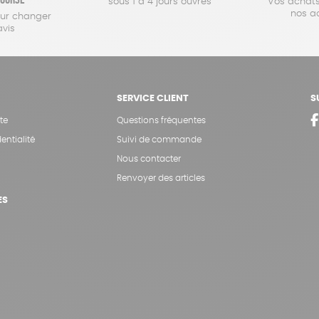
sous 1 à 4 jours ouvrés
Vos achats
nos a
our changer
avis
SERVICE CLIENT
S
te
Questions fréquentes
entialité
Suivi de commande
Nous contacter
Renvoyer des articles
ES