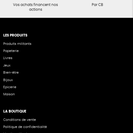
Vos achats financent nos
Par CB
actions
LES PRODUITS
Produits militants
Papeterie
Livres
Jeux
Bien-être
Bijoux
Epicerie
Maison
LA BOUTIQUE
Conditions de vente
Politique de confidentialité