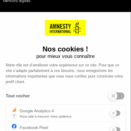
Mentions légales
NOS PARTENAIRES
Cartes éthiKdo
SERVICE CLIENT
Questions fréquentes
Suivi de commande
Nous contacter
Renvoyer des articles
SUIVEZ-NOUS